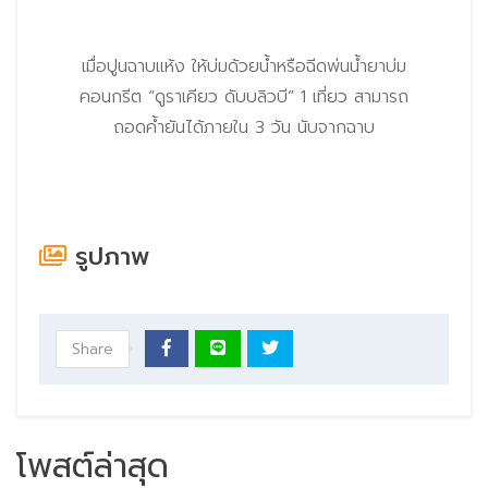
เมื่อปูนฉาบแห้ง ให้บ่มด้วยน้ำหรือฉีดพ่นน้ำยาบ่ม
คอนกรีต “ดูราเคียว ดับบลิวบี” 1 เที่ยว สามารถ
ถอดค้ำยันได้ภายใน 3 วัน นับจากฉาบ
รูปภาพ
Share
โพสต์ล่าสุด