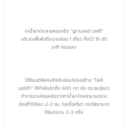
ทาน้ำยาประสานคอนกรีต “ดูราบอนด์ เอสที”
บริเวณพื้นผิวที่จะฉาบซ่อม 1 เที่ยว ทิ้งไว้ 15-30
นาที ก่อนฉาบ
ใช้ซีเมนต์พิเศษสำหรับซ่อมโครงสร้าง “โพลี
มอร์ต้า” ให้กำลังอัดถึง 600 กก ต่อ ตร.ซม.(ksc)
ทำการฉาบซ่อมหลังจากทาน้ำยาโดยสามารถฉาบ
ซ่อมได้หนา 2-3 ซม. ในครั้งเดียว กรณีหนามาก
ให้แบ่งฉาบ 2-3 ครั้ง