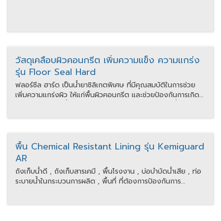
วัสดุเคลือบผิวคอนกรีต เพิ่มความแข็ง ความแกร่ง
รุ่น Floor Seal Hard
ฟลอร์ซีล ฮาร์ด เป็นน้ำยาซิลิเกตพิเศษ ที่มีคุณสมบัติในการช่วย
เพิ่มความแกร่งผิว ให้แก่พื้นผิวคอนกรีต และช่วยป้องกันการเกิด
ฝุ่นได้ เมื่อฉีดพ่นน้ำยาลงบนเนื้อคอนกรีต สารเคมีในตัวน้ำยาจะทำ
ปฏิกิริยาทางเคมีกับคอนกรีตช่วยเพิ่มความแกร่งความแข็งให้ผิว
คอนกรีต ทำให้เนื้อคอนกรีตแน่นขึ้น มีความแกร่งมากขึ้น และ
ป้องกันการเกิดเป็นฝุ่นได้ดี
พื้น Chemical Resistant Lining รุ่น Kemiguard
AR
ถังเก็บน้ำดี , ถังเก็บสารเคมี , พื้นโรงงาน , บ่อบำบัดน้ำเสีย , ท่อ
ระบายน้ำในกระบวนการผลิต , พื้นที่ ที่ต้องการป้องกันการ
กัดกร่อนจากสารเคมี , โรงงานเบียร์ เครื่องดื่ม