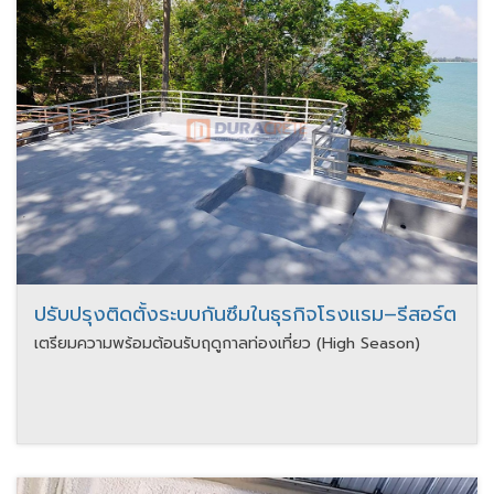
ปรับปรุงติดตั้งระบบกันซึมในธุรกิจโรงแรม–รีสอร์ต
เตรียมความพร้อมต้อนรับฤดูกาลท่องเที่ยว (High Season)