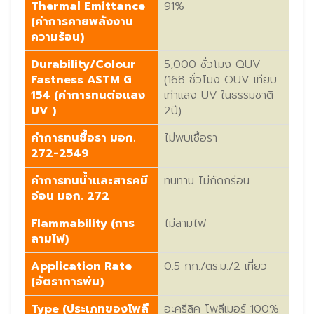
Thermal Emittance
91%
(ค่าการคายพลังงาน
ความร้อน)
Durability/Colour
5,000 ชั่วโมง QUV
Fastness ASTM G
(168 ชั่วโมง QUV เทียบ
154 (ค่าการทนต่อแสง
เท่าแสง UV ในธรรมชาติ
UV )
2ปี)
ค่าการทนชื้อรา มอก.
ไม่พบเชื้อรา
272-2549
ค่าการทนน้ำและสารคมี
ทนทาน ไม่กัดกร่อน
อ่อน มอก. 272
Flammability (การ
ไม่ลามไฟ
ลามไฟ)
Application Rate
0.5 กก./ตร.ม./2 เที่ยว
(อัตราการพ่น)
Type (ประเภทของโพลี
อะครีลิค โพลีเมอร์ 100%