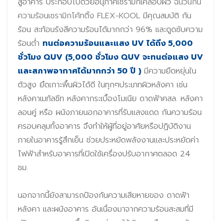
สู่อาคาร ประกอบไปด้วยอนุภาคเซรามิกเคลือบผิว
ฉนวนกัน
ความร้อนเซรามิกโค้ทติ้ง FLEX-KOOL
มีคุณสมบัติ กัน
ร้อน สะท้อนรังสีความร้อนได้มากกว่า 96% และดูดซับความ
ร้อนต่ำ
ทนต่อความร้อนและแสง UV ได้ถึง 5,000
ชั่วโมง QUV (5,000 ชั่วโมง QUV จะทนต่อแสง UV
และสภาพอากาศได้มากกว่า 50 ปี )
มีความยืดหยุ่นใน
ตัวสูง ยึดเกาะพื้นผิวได้ดี ในทุกๆประเภทผิวหลังคา เช่น
หลังคาเมทัลชีท หลังคากระเบื้องโมเนีย ดาดฟ้าคสล. หลังคา
ลอนคู่ หรือ ผนังภายนอกอาคารที่รับแสงแดด กันความร้อน
ครอบคลุมทั้งอาคาร จึงทำให้ผู้ที่อยู่อาศัยหรือปฏิบัติงาน
ภายในอาคารรู้สึกเย็น ช่วยประหยัดพลังงานและประหยัดค่า
ไฟฟ้าสำหรับอาคารที่เปิดใช้เครื่องปรับอากาศตลอด 24
ชม.
นอกจากนี้ยังสามารถป้องกันความเสียหายของ ดาดฟ้า
หลังคา และผนังอาคาร อันเนื่องมาจากความร้อนสะสมที่มี