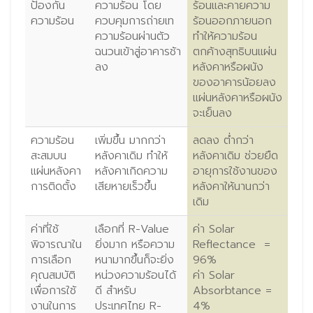
ป้องกัน
ความร้อน โดย
ร้อนและคายความ
ความร้อน
ควบคุมการถ่ายเท
ร้อนออกภายนอก
ความร้อนผ่านตัว
ทำให้ความร้อน
ฉนวนเข้าสู่อาคารช้า
ตกค้างสุทธิบนแผ่น
ลง
หลังคาหรือผนัง
ของอาคารน้อยลง
แผ่นหลังคาหรือผนัง
จะเย็นลง
ความร้อน
เพิ่มขึ้น มากกว่า
ลดลง ต่ำกว่า
สะสมบน
หลังคาเดิม ทำให้
หลังคาเดิม ช่วยยืด
แผ่นหลังคา
หลังคาเกิดความ
อายุการใช้งานของ
การติดตั้ง
เสียหายเร็วขึ้น
หลังคาให้นานกว่า
เดิม
ค่าที่ใช้
เลือกที่ R-Value
ค่า Solar
พิจารณาใน
ยิ่งมาก หรือความ
Reflectance =
การเลือก
หนามากขึ้นก็จะยิ่ง
96%
คุณสมบัติ
หน่วงความร้อนได้
ค่า Solar
เพื่อการใช้
ดี สำหรับ
Absorbtance =
งานในการ
ประเทศไทย R-
4%