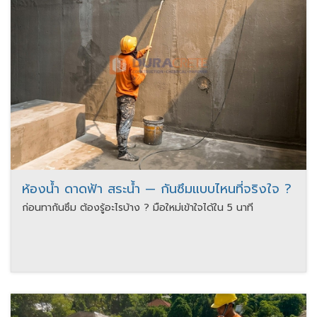
ห้องน้ำ ดาดฟ้า สระน้ำ — กันซึมแบบไหนที่จริงใจ ?
ก่อนทากันซึม ต้องรู้อะไรบ้าง ? มือใหม่เข้าใจได้ใน 5 นาที