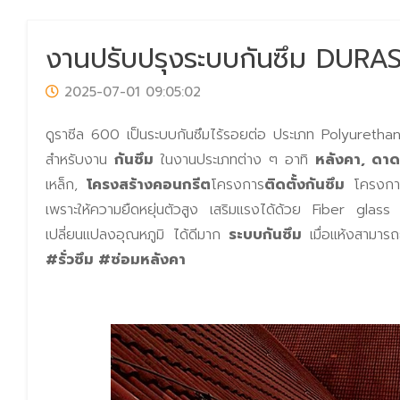
งานปรับปรุงระบบกันซึม DUR
2025-07-01 09:05:02
ดูราซีล 600 เป็นระบบกันซึมไร้รอยต่อ ประเภท Polyurethan
สำหรับงาน
กันซึม
ในงานประเภทต่าง ๆ อาทิ
หลังคา, ดาด
เหล็ก,
โครงสร้างคอนกรีต
โครงการ
ติดตั้งกันซึม
โครงการ
เพราะให้ความยืดหยุ่นตัวสูง เสริมแรงได้ด้วย Fiber g
เปลี่ยนแปลงอุณหภูมิ ได้ดีมาก
ระบบกันซึม
เมื่อแห้งสามาร
#รั่วซึม #ซ่อมหลังคา