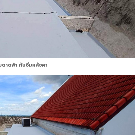
ึมดาดฟ้า กันซึมหลังคา