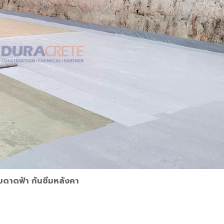
ึมดาดฟ้า กันซึมหลังคา