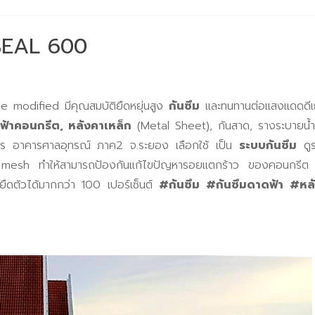
ASEAL 600
e modified มีคุณสมบัติยืดหยุ่นสูง
กันซึม
และทนทานต่อแสงแดดดีเย
ฟ้าคอนกรีต, หลังคาเหล็ก
(Metal Sheet), กันสาด, รางระบายน้ำ
 อาคารศาลอุทรณ์ ภาค2 จ.ระยอง เลือกใช้ เป็น
ระบบกันซึม
ดูร
lass mesh ทำให้สามารถป้องกันแก้ไขปัญหารอยแตกร้าว ของคอนกร
ถยืดตัวได้มากกว่า 100 เปอร์เซ็นต์
#กันซึม #กันซึมดาดฟ้า #หลัง