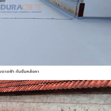
ึมดาดฟ้า กันซึมหลังคา