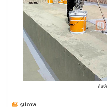
กันซ
รูปภาพ