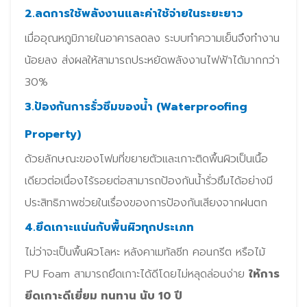
2.ลดการใช้พลังงานและค่าใช้จ่ายในระยะยาว
เมื่ออุณหภูมิภายในอาคารลดลง ระบบทำความเย็นจึงทำงาน
น้อยลง ส่งผลให้สามารถประหยัดพลังงานไฟฟ้าได้มากกว่า
30%
3.ป้องกันการรั่วซึมของน้ำ (Waterproofing
Property)
ด้วยลักษณะของโฟมที่ขยายตัวและเกาะติดพื้นผิวเป็นเนื้อ
เดียวต่อเนื่องไร้รอยต่อสามารถป้องกันน้ำรั่วซึมได้อย่างมี
ประสิทธิภาพช่วยในเรื่องของการป้องกันเสียงจากฝนตก
4.ยึดเกาะแน่นกับพื้นผิวทุกประเภท
ไม่ว่าจะเป็นพื้นผิวโลหะ หลังคาเมทัลชีท คอนกรีต หรือไม้
PU Foam สามารถยึดเกาะได้ดีโดยไม่หลุดล่อนง่าย
ให้การ
ยึดเกาะดีเยี่ยม ทนทาน นับ 10 ปี