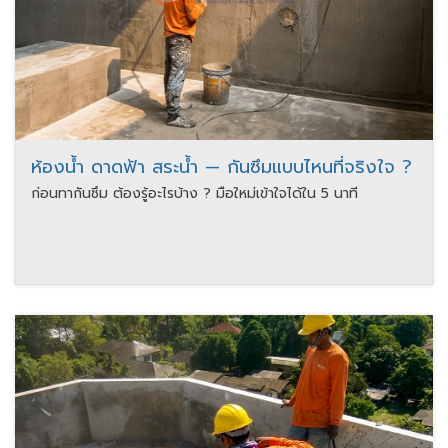
ห้องน้ำ ดาดฟ้า สระน้ำ — กันซึมแบบไหนที่จริงใจ ?
ก่อนทากันซึม ต้องรู้อะไรบ้าง ? มือใหม่เข้าใจได้ใน 5 นาที