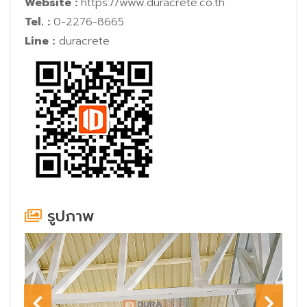
Website :
https://www.duracrete.co.th
Tel. :
0-2276-8665
Line :
duracrete
รูปภาพ