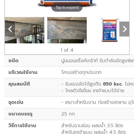
Tap to expand
1
of 4
ชนิด
ปูนนอนชริ้งค์เกร้าท์ รับกำลังอัดสูง
บริเวณใช้งาน
โครงสร้างทุกประเภท
คุณสมบัติ
- รับแรงอัดได้สูงถึง
850 ksc.
ไม่หด
- ไหลตัวดีเยี่ยม เทเข้าแบบได้ง่าย
จุดเด่น
- เหมาะสำหรับงาน ก่อสร้างสะพาน อุโ
ขนาดบรรจุ
25 กก.
วิธีการใช้งาน
สำหรับฉาบซ่อม ผสมน้ำ 3.5 ลิตร
สำหรับเทเข้าแบบ ผสมน้ำ 4.5 ลิตร