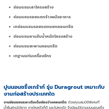
ซ่อมแซมเสาโครงสร้าง
ซ่อมแซมรอยแตกร้าวผนังอาคาร
เทซ่อมแซมรอยแตกแยกคอนกรีต
ซ่อมแซมคานรับน้ำหนักโครงสร้าง
ซ่อมแซมสะพานคอนกรีต
เทฐานแท่นเครื่องจักร
ปูนนอนชริ้งเกร้าท์ รุ่น Duragrout เหมาะกับ
งานก่อสร้างประเภทใด
งานซ่อมแซมและเติมเต็มช่องว่างคอนกรีต
ด้วยคุณสมบัติพิเศษที่
น้ำซึมผ่านได้ยาก การไหลตัวที่ดี และไม่หดตัว จึงนิยมใช้งานปูนนอนซริ้ง