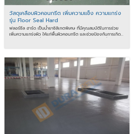
วัสดุเคลือบผิวคอนกรีต เพิ่มความแข็ง ความแกร่ง
รุ่น Floor Seal Hard
ฟลอร์ซีล ฮาร์ด เป็นน้ำยาซิลิเกตพิเศษ ที่มีคุณสมบัติในการช่วย
เพิ่มความแกร่งผิว ให้แก่พื้นผิวคอนกรีต และช่วยป้องกันการเกิด
ฝุ่นได้ เมื่อฉีดพ่นน้ำยาลงบนเนื้อคอนกรีต สารเคมีในตัวน้ำยาจะทำ
ปฏิกิริยาทางเคมีกับคอนกรีตช่วยเพิ่มความแกร่งความแข็งให้ผิว
คอนกรีต ทำให้เนื้อคอนกรีตแน่นขึ้น มีความแกร่งมากขึ้น และ
ป้องกันการเกิดเป็นฝุ่นได้ดี