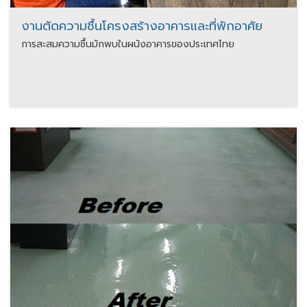
งานตัดความชื้นโครงสร้างอาคารและที่พักอาศัย
การสะสมความชื้นมักพบในผนังอาคารของประเทศไทย