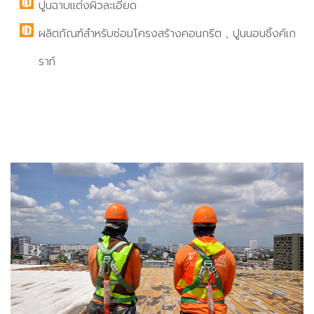
ปูนฉาบแต่งผิวละเอียด
ผลิตภัณฑ์สำหรับซ่อมโครงสร้างคอนกรีต , ปูนนอนชิ้งค์เก
ราท์